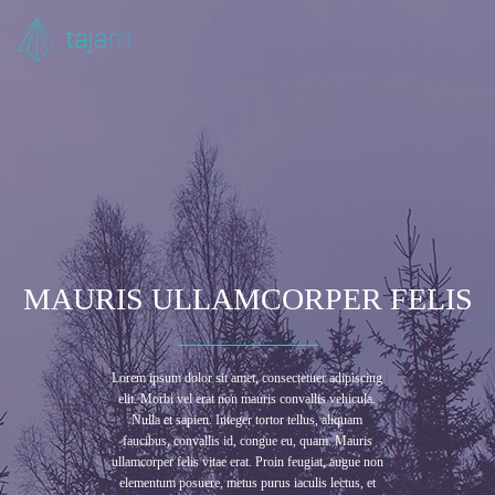
MAURIS ULLAMCORPER FELIS
Lorem ipsum dolor sit amet, consectetuer adipiscing
elit. Morbi vel erat non mauris convallis vehicula.
Nulla et sapien. Integer tortor tellus, aliquam
faucibus, convallis id, congue eu, quam. Mauris
ullamcorper felis vitae erat. Proin feugiat, augue non
elementum posuere, metus purus iaculis lectus, et