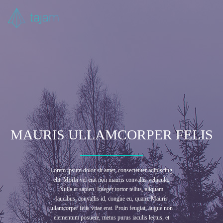
MAURIS ULLAMCORPER FELIS
Lorem ipsum dolor sit amet, consectetuer adipiscing
elit. Morbi vel erat non mauris convallis vehicula.
Nulla et sapien. Integer tortor tellus, aliquam
faucibus, convallis id, congue eu, quam. Mauris
ullamcorper felis vitae erat. Proin feugiat, augue non
elementum posuere, metus purus iaculis lectus, et