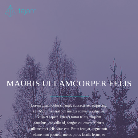
MAURIS ULLAMCORPER FELIS
Lorem ipsum dolor sit amet, consectetuer adipiscing
elit. Morbi vel erat non mauris convallis vehicula.
Nulla et sapien. Integer tortor tellus, aliquam
faucibus, convallis id, congue eu, quam. Mauris
ullamcorper felis vitae erat. Proin feugiat, augue non
elementum posuere, metus purus iaculis lectus, et