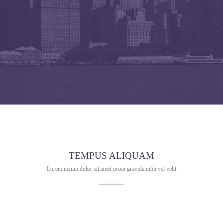
TEMPUS ALIQUAM
Lorem ipsum dolor sit amet proin gravida nibh vel velit