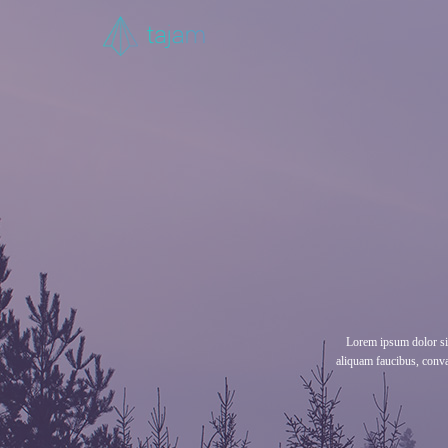
Lorem ipsum dolor sit 
aliquam faucibus, conva