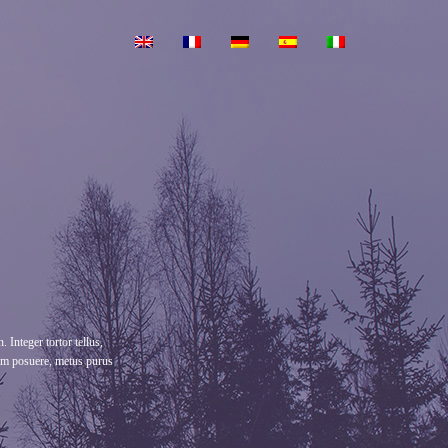
 Integer tortor tellus,
tum posuere, metus purus