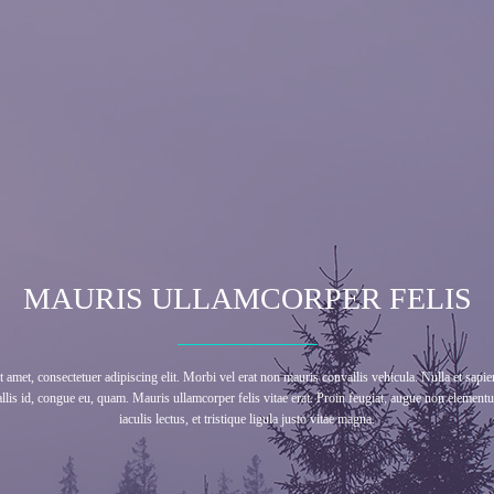
MAURIS ULLAMCORPER FELIS
amet, consectetuer adipiscing elit. Morbi vel erat non mauris convallis vehicula. Nulla et sapien.
llis id, congue eu, quam. Mauris ullamcorper felis vitae erat. Proin feugiat, augue non elemen
iaculis lectus, et tristique ligula justo vitae magna.