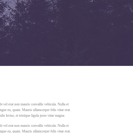
i vel erat non mauris convallis vehicula. Nulla et
congue eu, quam. Mauris ullamcorper felis vitae erat.
s lectus, et tristique ligula justo vitae magna.
i vel erat non mauris convallis vehicula. Nulla et
congue eu, quam. Mauris ullamcorper felis vitae erat.