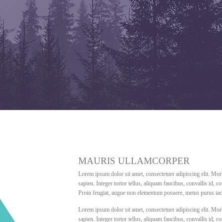
MAURIS ULLAMCORPER
Lorem ipsum dolor sit amet, consectetuer adipiscing elit. Morb
sapien. Integer tortor tellus, aliquam faucibus, convallis id, 
Proin feugiat, augue non elementum posuere, metus purus iaculi
Lorem ipsum dolor sit amet, consectetuer adipiscing elit. Morb
sapien. Integer tortor tellus, aliquam faucibus, convallis id, 